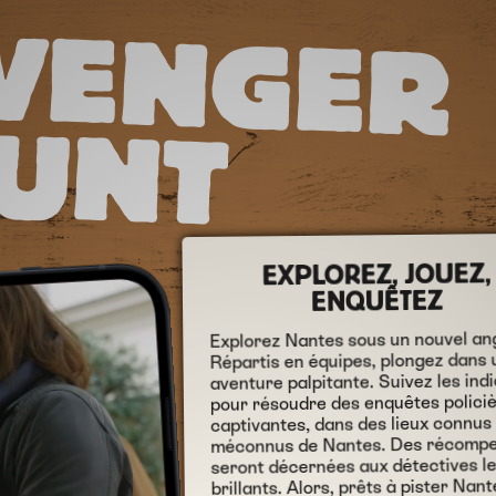
S
CA
V
E
N
G
E
R
U
N
T
H
EXPLOREZ, JOUEZ,
ENQUÊTEZ
Explorez Nantes sous un nouvel ang
Répartis en équipes, plongez dans 
aventure palpitante. Suivez les ind
pour résoudre des enquêtes polici
captivantes, dans des lieux connus
méconnus de Nantes. Des récomp
seront décernées aux détectives le
brillants. Alors, prêts à pister Nant