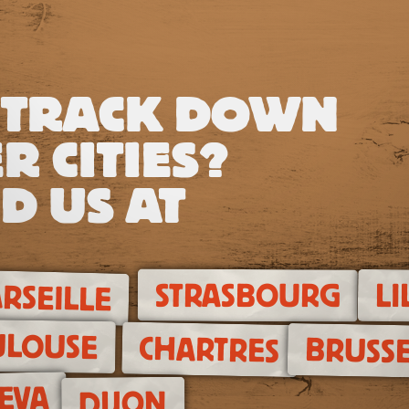
 TRACK DOWN
R CITIES?
D US AT
STRASBOURG
LI
RSEILLE
ULOUSE
CHARTRES
BRUSSE
EVA
DIJON