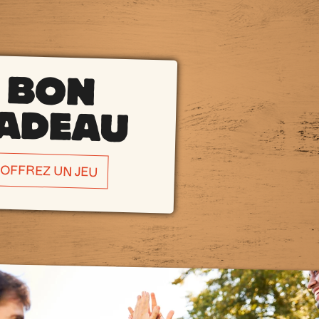
BON
ADEAU
OFFREZ UN JEU