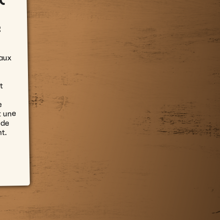
C
R
aux
t
e
t une
 de
t.