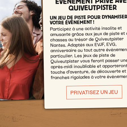
ÉVÉNEMENT PRIVÉ AVE
QUIVEUTPISTER
UN JEU DE PISTE POUR DYNAMISE
VOTRE ÉVÈNEMENT !
Participez à une activité insolite et
amusante grâce aux jeux de piste et 
chasses au trésor de Quiveutpister
Nantes. Adaptés aux EVJF, EVG,
anniversaire ou tout autre événemen
particulier. Les jeux de piste de
Quiveutpister vous feront passer un
après-midi inoubliable et apporteron
touche d’aventure, de découverte et
franches rigolades à votre événemen
PRIVATISEZ UN JEU