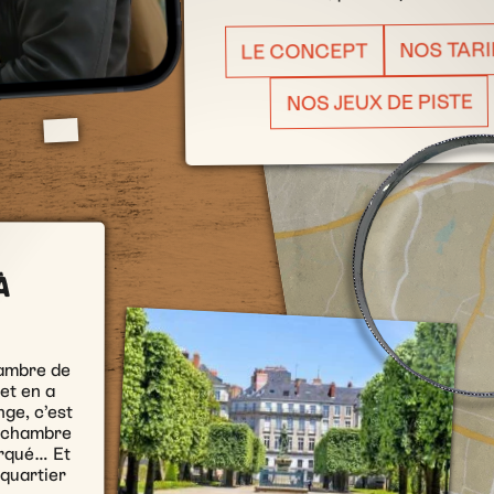
NOS TARI
LE CONCEPT
NOS JEUX DE PISTE
À
hambre de
 et en a
ge, c’est
a chambre
arqué… Et
 quartier