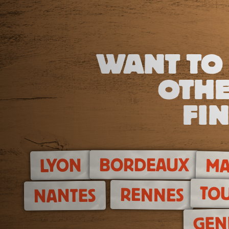
WANT TO
OTHE
FIN
BORDEAUX
LYON
MA
TO
RENNES
NANTES
GEN