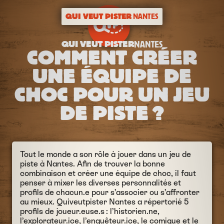
QUI VEUT PISTER
NANTES
QUI VEUT PISTER
NANTES
COMMENT CRÉER
UNE ÉQUIPE DE
CHOC POUR UN JEU
DE PISTE ?
Tout le monde a son rôle à jouer dans un jeu de
piste à Nantes. Afin de trouver la bonne
combinaison et créer une équipe de choc, il faut
penser à mixer les diverses personnalités et
profils de chacun.e pour s’associer ou s’affronter
au mieux. Quiveutpister Nantes a répertorié 5
profils de joueur.euse.s : l’historien.ne,
l’explorateur.ice, l’enquêteur.ice, le comique et le