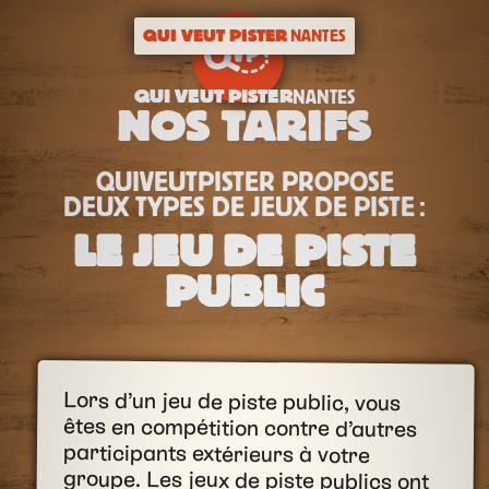
QUI VEUT PISTER
NANTES
QUI VEUT PISTER
NANTES
NOS TARIFS
QUIVEUTPISTER PROPOSE
DEUX TYPES DE JEUX DE PISTE :
LE JEU DE PISTE
PUBLIC
Lors d’un jeu de piste public, vous
êtes en compétition contre d’autres
participants extérieurs à votre
groupe. Les jeux de piste publics ont
lieu principalement les samedis et
quelques dimanches de fin mars à fin
novembre, à des horaires imposés,