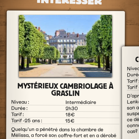
INTÉRESSER
C
Nivea
Durée
Tarif 
MYSTÉRIEUX CAMBRIOLAGE À
Tarif
GRASLIN
D’apr
Lenka
Niveau :
Intermédiaire
son a
Durée :
2h30
suspe
Tarif :
18€
ce dé
Tarif -25 ans :
15€
conna
Quelqu’un a pénétré dans la chambre de
cas?
Mélissa, a forcé son coffre-fort et en a dérobé