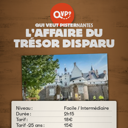
QUI VEUT PISTER
NANTES
L’AFFAIRE DU
TRÉSOR DISPARU
Niveau :
Facile / Intermédiaire
Durée :
2h15
Tarif :
18€
Tarif -25 ans :
15€