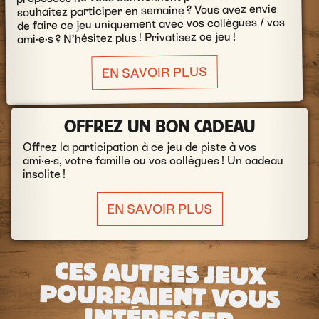
souhaitez participer en semaine ? Vous avez envie
de faire ce jeu uniquement avec vos collègues / vos
ami·e·s ? N’hésitez plus ! Privatisez ce jeu !
EN SAVOIR PLUS
OFFREZ UN BON CADEAU
Offrez la participation à ce jeu de piste à vos
ami·e·s, votre famille ou vos collègues ! Un cadeau
insolite !
EN SAVOIR PLUS
CES AUTRES JEUX
POURRAIENT VOUS