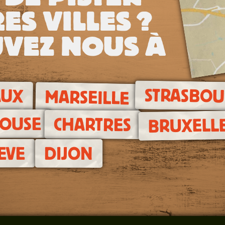
ES VILLES ?
VEZ NOUS À
STRASBO
AUX
MARSEILLE
OUSE
CHARTRES
BRUXELL
EVE
DIJON