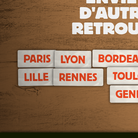
D'AUTR
RETROU
BORDE
PARIS
LYON
TOUL
LILLE
RENNES
GEN