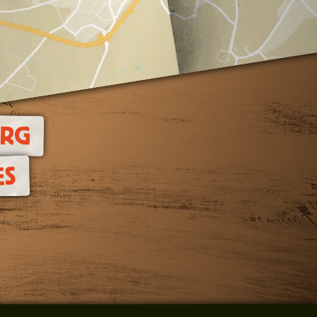
URG
ES