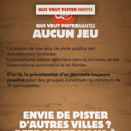
QUI VEUT PISTER
NANTES
QUI VEUT PISTER
NANTES
AUCUN JEU
La saison de nos jeux de piste publics est
actuellement terminée.
La prochaine saison débutera vers la mi-mars, et les
réservations ouvriront à la mi-février.
D’ici là, la privatisation d’un jeu reste toujours
possible
pour des
groupes constitués au minimum de
15 participants.
ENVIE DE PISTER
D'AUTRES VILLES ?