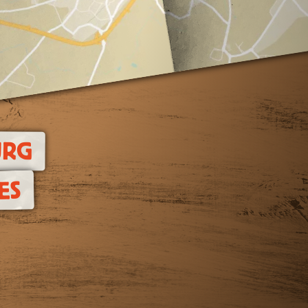
URG
ES