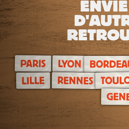
ENVIE
D'AUTR
RETROU
PARIS
LYON
BORDEA
TOUL
RENNES
LILLE
GEN