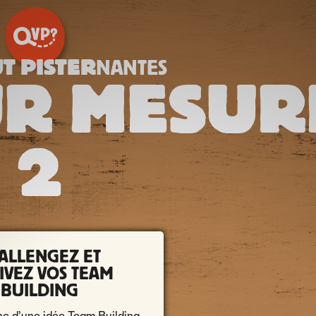
T PISTER
NANTES
UR MESUR
2
ALLENGEZ ET
IVEZ VOS TEAM
BUILDING
he d’une idée Team Building