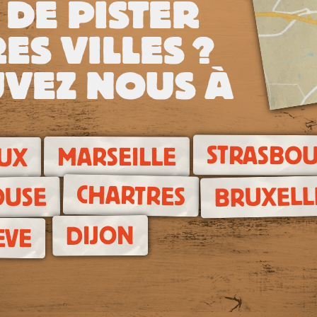
 DE PISTER
ES VILLES ?
VEZ NOUS À
STRASBO
MARSEILLE
UX
CHARTRES
BRUXELL
OUSE
DIJON
EVE