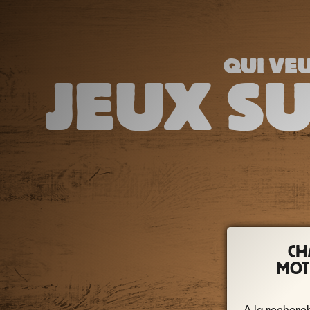
QUI VEU
JEUX S
CH
MOT
A la recherc