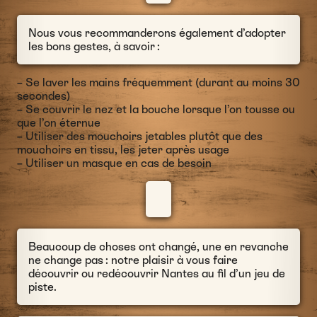
Nous vous recommanderons également d’adopter
les bons gestes, à savoir :
– Se laver les mains fréquemment (durant au moins 30
secondes)
– Se couvrir le nez et la bouche lorsque l’on tousse ou
que l’on éternue
– Utiliser des mouchoirs jetables plutôt que des
mouchoirs en tissu, les jeter après usage
– Utiliser un masque en cas de besoin
Beaucoup de choses ont changé, une en revanche
ne change pas : notre plaisir à vous faire
découvrir ou redécouvrir Nantes au fil d’un jeu de
piste.