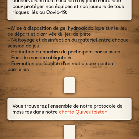
conserverons nos mesures d’hygiène renforcée
pour protéger nos équipes et nos joueurs de tous
risques liés au Covid-19:
– Mise à disposition de gel hydroalcoolique sur le lieu
de départ et d’arrivée du jeu de piste
– Nettoyage et désinfection du matériel entre chaque
session de jeu
– Réduction du nombre de participant par session
– Port du masque obligatoire
– Formation de l’équipe d’animation aux gestes
barrières
Vous trouverez l’ensemble de notre protocole de
mesures dans notre
charte Quiveutpister
.