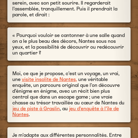
serein, avec son petit sourire. Il regarderait
l’assemblée, tranquillement. Puis il prendrait la
parole, et dirait :
« Pourquoi vouloir se cantonner à une salle quand
on a le plus beau des décors, Nantes sous nos
yeux, et la possibilité de découvrir ou redécouvrir
un quartier ?
Moi, ce que je propose, c’est un voyage, un vrai,
une
visite insolite de Nantes,
une véritable
enquête, un parcours original que l’on découvre
d’énigme en énigme, avec un récit bien plus
central que dans un escape game ; une vraie
chasse au trésor travaillée au cœur de Nantes du
jeu de piste à Graslin
, au
jeu d’enquête à l’île de
Nantes
.
Je m’adapte aux différentes personnalités. Entre