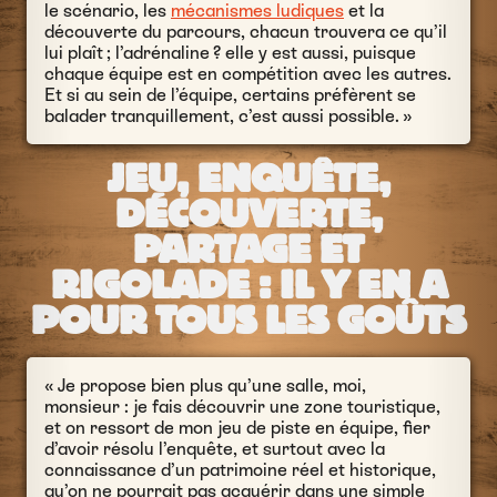
le scénario, les
mécanismes ludiques
et la
découverte du parcours, chacun trouvera ce qu’il
lui plaît ; l’adrénaline ? elle y est aussi, puisque
chaque équipe est en compétition avec les autres.
Et si au sein de l’équipe, certains préfèrent se
balader tranquillement, c’est aussi possible. »
JEU, ENQUÊTE,
DÉCOUVERTE,
PARTAGE ET
RIGOLADE : IL Y EN A
POUR TOUS LES GOÛTS
« Je propose bien plus qu’une salle, moi,
monsieur : je fais découvrir une zone touristique,
et on ressort de mon jeu de piste en équipe, fier
d’avoir résolu l’enquête, et surtout avec la
connaissance d’un patrimoine réel et historique,
qu’on ne pourrait pas acquérir dans une simple