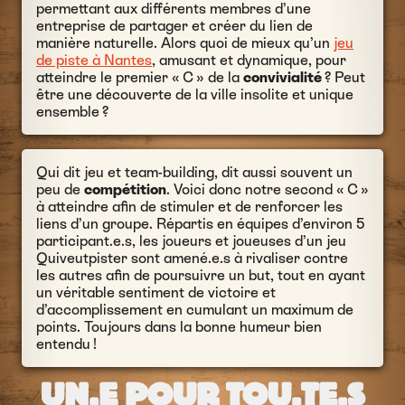
permettant aux différents membres d’une
entreprise de partager et créer du lien de
manière naturelle. Alors quoi de mieux qu’un
jeu
de piste à Nantes
, amusant et dynamique, pour
atteindre le premier « C » de la
convivialité
? Peut
être une découverte de la ville insolite et unique
ensemble ?
Qui dit jeu et team-building, dit aussi souvent un
peu de
compétition
. Voici donc notre second « C »
à atteindre afin de stimuler et de renforcer les
liens d’un groupe. Répartis en équipes d’environ 5
participant.e.s, les joueurs et joueuses d’un jeu
Quiveutpister sont amené.e.s à rivaliser contre
les autres afin de poursuivre un but, tout en ayant
un véritable sentiment de victoire et
d’accomplissement en cumulant un maximum de
points. Toujours dans la bonne humeur bien
entendu !
UN.E POUR TOU.TE.S