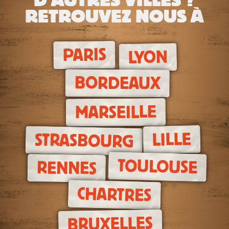
D'AUTRES VILLES ?
RETROUVEZ NOUS À
PARIS
LYON
BORDEAUX
MARSEILLE
LILLE
STRASBOURG
TOULOUSE
RENNES
CHARTRES
BRUXELLES