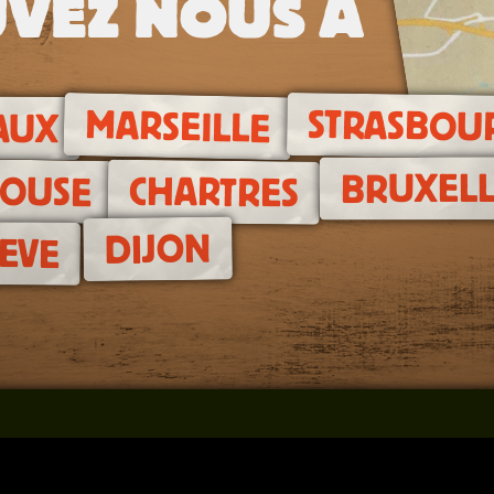
VEZ NOUS À
STRASBOU
MARSEILLE
AUX
BRUXELL
LOUSE
CHARTRES
DIJON
EVE
Team building Nantes
P
Jeux de piste pour Particulier
C