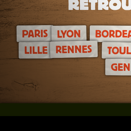
RETROU
PARIS
LYON
BORDE
RENNES
LILLE
TOU
GEN
Le concept
Réservez un jeu
Notre équipe
Tous nos jeux