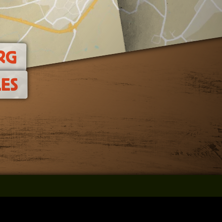
RG
ES
resse
Facebook
onditions générales de vente
Instagram