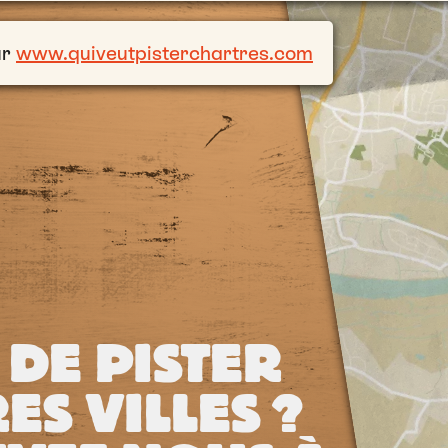
ur
www.quiveutpisterchartres.com
 DE PISTER
ES VILLES ?