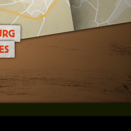
URG
ES
resse
Facebook
onditions générales de vente
Instagram