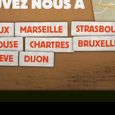
VEZ NOUS À
STRASBO
MARSEILLE
UX
BRUXELL
OUSE
CHARTRES
EVE
DIJON
Team building Nantes
P
Jeux de piste pour Particulier
C