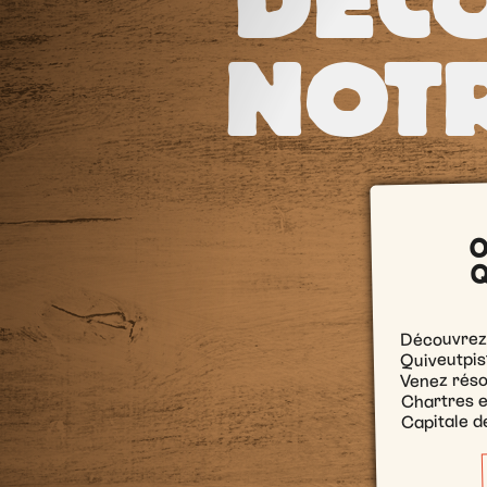
DÉC
NOTR
O
Q
Découvrez 
Quiveutpis
Venez réso
Chartres e
Capitale de