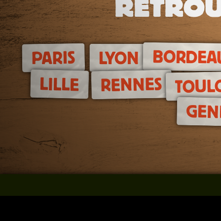
RETROU
BORDEA
PARIS
LYON
LILLE
RENNES
TOUL
GEN
Le concept
Réservez un jeu
Notre équipe
Tous nos jeux